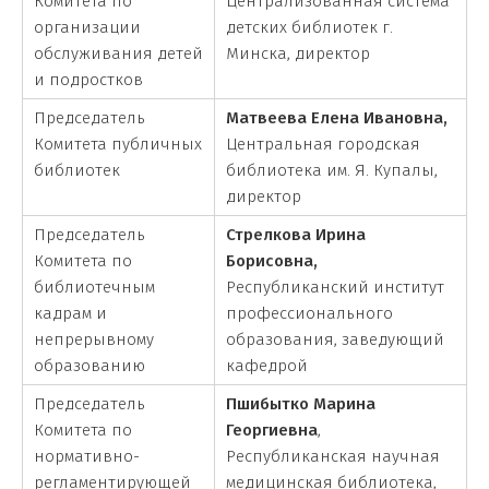
Комитета по
Централизованная система
организации
детских библиотек г.
обслуживания детей
Минска, директор
и подростков
Председатель
Матвеева Елена Ивановна,
Комитета публичных
Центральная городская
библиотек
библиотека им. Я. Купалы,
директор
Председатель
Стрелкова Ирина
Комитета по
Борисовна,
библиотечным
Республиканский институт
кадрам и
профессионального
непрерывному
образования, заведующий
образованию
кафедрой
Председатель
Пшибытко Марина
Комитета по
Георгиевна
,
нормативно-
Республиканская научная
регламентирующей
медицинская библиотека,