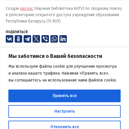
Создан
ресурс
(Н
аучная библиотека БНТУ)
по сводному поиску
в репозиториях
открытого доступа
учреждений
образования
Республики Беларусь
(15 ВУЗ).
ПОДЕЛИТЬСЯ
Мы заботимся о Вашей безопасности
Мы используем файлы cookie для улучшения просмотра
и анализа нашего трафика. Нажимая «Принять все»,
вы соглашаетесь на использование нами файлов cookie.
БЕЛОРУССКАЯ БИБЛИОТЕЧНАЯ
АССОЦИАЦИЯ
Принять все
Вся информация, размещенная на данном веб-сайте,
предназначена только для персонального пользования и не
Настроить
подлежит дальнейшему воспроизведению и/или
распространению в какой-либо форме, иначе как с письменного
разрешения
Отклонить все