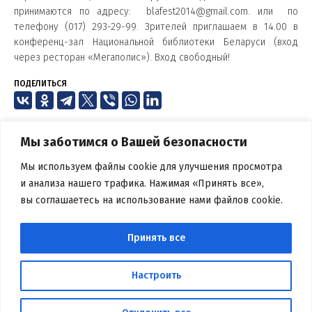
принимаются по адресу: blafest2014@gmail.com. или по
телефону (017) 293-29-99.
Зрителей приглашаем в 14.00 в
конференц-зал Национальной библиотеки Беларуси (вход
через ресторан «Мегаполис»). Вход свободный!
ПОДЕЛИТЬСЯ
Мы заботимся о Вашей безопасности
Мы используем файлы cookie для улучшения просмотра
и анализа нашего трафика. Нажимая «Принять все»,
вы соглашаетесь на использование нами файлов cookie.
БЕЛОРУССКАЯ БИБЛИОТЕЧНАЯ
АССОЦИАЦИЯ
Принять все
Вся информация, размещенная на данном веб-сайте,
предназначена только для персонального пользования и не
Настроить
подлежит дальнейшему воспроизведению и/или
распространению в какой-либо форме, иначе как с письменного
разрешения