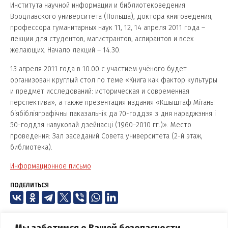
Института научной информации и библиотековедения
Вроцлавского университета (Польша), доктора книговедения,
профессора гуманитарных наук 11, 12, 14 апреля 2011 года –
лекции для студентов, магистрантов, аспирантов и всех
желающих. Начало лекций – 14.30.
13 апреля 2011 года в 10.00 с участием учёного будет
организован круглый стол по теме «Книга как фактор культуры
и предмет исследований: историческая и современная
перспектива», а также презентация издания «Кшыштаф Мігань:
біябібліяграфічны паказальнік да 70-годдзя з дня нараджэння і
50-годдзя навуковай дзейнасці (1960–2010 гг.)». Место
проведения: Зал заседаний Совета университета (2-й этаж,
библиотека).
Информационное письмо
ПОДЕЛИТЬСЯ
Мы заботимся о Вашей безопасности