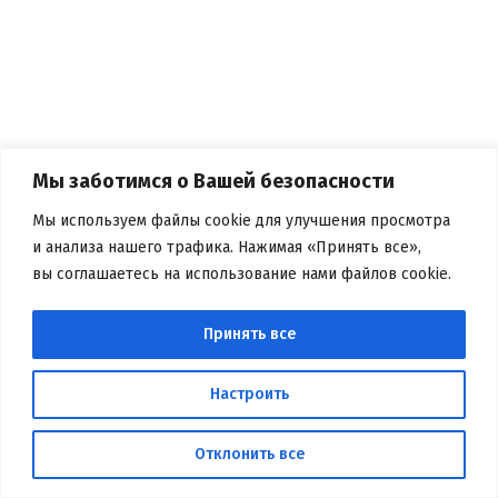
Мы заботимся о Вашей безопасности
Мы используем файлы cookie для улучшения просмотра
и анализа нашего трафика. Нажимая «Принять все»,
вы соглашаетесь на использование нами файлов cookie.
БЕЛОРУССКАЯ БИБЛИОТЕЧНАЯ
АССОЦИАЦИЯ
Принять все
Вся информация, размещенная на данном веб-сайте,
предназначена только для персонального пользования и не
Настроить
подлежит дальнейшему воспроизведению и/или
распространению в какой-либо форме, иначе как с письменного
разрешения
Отклонить все