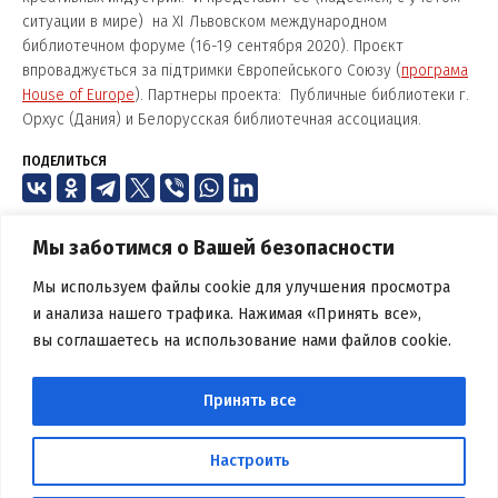
ситуации в мире) на XI Львовском международном
библиотечном форуме (16-19 сентября 2020).
Проєкт
впроваджується за підтримки Європейського Союзу (
програма
House of Europe
). Партнеры проекта: Публичные библиотеки г.
Орхус (Дания) и Белорусская библиотечная ассоциация.
ПОДЕЛИТЬСЯ
Мы заботимся о Вашей безопасности
Мы используем файлы cookie для улучшения просмотра
и анализа нашего трафика. Нажимая «Принять все»,
вы соглашаетесь на использование нами файлов cookie.
БЕЛОРУССКАЯ БИБЛИОТЕЧНАЯ
АССОЦИАЦИЯ
Принять все
Вся информация, размещенная на данном веб-сайте,
предназначена только для персонального пользования и не
Настроить
подлежит дальнейшему воспроизведению и/или
распространению в какой-либо форме, иначе как с письменного