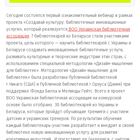
Сегодня состоялся первый ознакомительный вебинар в рамках
проекта «Создавай культуру: библиотечные инновационные
услуги», который реализуется
ВОО Украинская библиотечная
ассоциация
.
7 библиотекарей из Беларуси стали участниками
проекта, цель которого — научить библиотекарей с Украины и
Беларуси создавать инновационные библиотечные услуги,
развивать культурные и творческие индустрии этих стран, с
использованием специальной методологии «Дизайн-мышление
для библиотек».
Методология «Дизайн-мышление для
библиотек» была разработана Публичной библиотекой
г.Чикаго (США) и Публичной библиотекой г.Орхуса (Дания) при
поддержке Фонда Билла и Мелинды Гейтс.
Всего в проект
ВОО Украинская библиотечная ассоциация на конкурсной
основе было отобрано 30 библиотекарей из Украины и
Беларуси, которые пройдут обучающие тренинги с участием
датских и украинских тренеров.
По результатам обучения
каждый библиотекарь-участник разработает и внедрит в своей
библиотеке новую инновационную услугу для развития
креативных индустрий. И представит ее (надеемся, с учётом