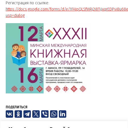
Регистрация по ссылке:
https://docs.google.com/forms/d/e/1FAIpQLSfWRj2i8TjJxqrEDPvi8u
usp=dialog
ПОДЕЛИТЬСЯ