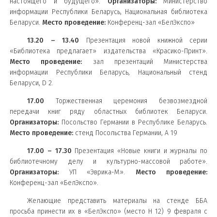
настоящего и будущего».
Организаторы:
Министерство
информации Республики Беларусь, Национальная библиотека
Беларуси.
Место проведение:
Конференц-зал «БелЭкспо»
13.20 – 13.40
Презентация новой книжной серии
«Библиотека предлагает» издательства «Красико-Принт».
Место проведение:
зал презентаций Министерства
информации Республики Беларусь, Национальный стенд
Беларуси,
D
2.
17.00
Торжественная церемония безвозмездной
передачи книг ряду областных библиотек Беларуси.
Организаторы:
Посольство Германии
в Республике Беларусь.
Место проведение:
стенд Посольства Германии, А 19
17.00 – 17.30
Презентация «Новые книги и журналы по
библиотечному делу и культурно-массовой работе».
Организаторы:
УП «Эврика-М».
Место проведение:
Конференц-зал «БелЭкспо».
Желающие представить материалы на стенде ББА
просьба принести их в «БелЭкспо» (место Н 12) 9 февраля с