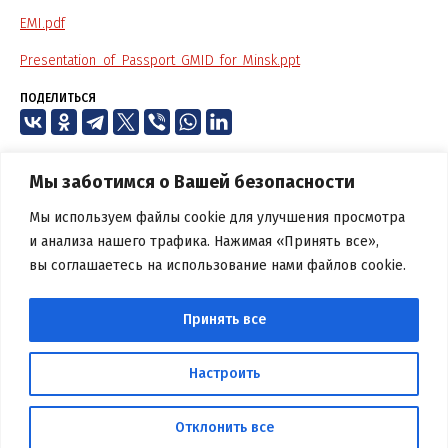
EMI.pdf
Presentation_of_Passport_GMID_for_Minsk.ppt
ПОДЕЛИТЬСЯ
Мы заботимся о Вашей безопасности
Мы используем файлы cookie для улучшения просмотра
и анализа нашего трафика. Нажимая «Принять все»,
вы соглашаетесь на использование нами файлов cookie.
БЕЛОРУССКАЯ БИБЛИОТЕЧНАЯ
АССОЦИАЦИЯ
Принять все
Вся информация, размещенная на данном веб-сайте,
предназначена только для персонального пользования и не
Настроить
подлежит дальнейшему воспроизведению и/или
распространению в какой-либо форме, иначе как с письменного
разрешения
Отклонить все